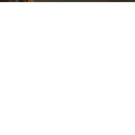
SEGUICI!
Seguici sui principali social network
oppure leggi il nostro blog
iuti di Stato di cui all'art. 52 della L. 234/2012