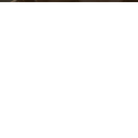
CHIAMACI!
Cristina
+39 347 4762958
Paola
+39 348 4372300
3
TI RICHIAMIAMO NOI !
Erogazioni pubbliche anno 2020
i dalla nostra impresa sono contenuti nel Registro nazionale degli a
e consultabili al seguente
link