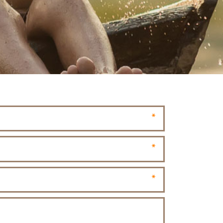
*
*
*